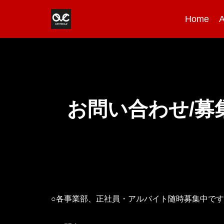
Home
A
コ
ン
テ
ン
ツ
へ
お問い合わせ/募
ス
キ
ッ
プ
○各事業部、正社員・アルバイト随時募集中で